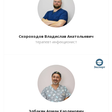
Скороходов Владислав Анатольевич
терапевт-инфекционист
Элбакян Арман Карленович