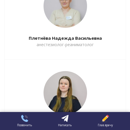
Плетнёва Надежда Васильевна
анестезиолог-реаниматолог
Сазонова Дарья Денисовна
Позвонить
Написать
Глав.врачу