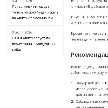
Вопрос о том, нужно
3 июля 2026
клиники «В добрые р
Потерянных питомцев
теперь можно будет искать
И кошки, и собаки м
на Авито с помощью ИИ
для них становится х
3 июля 2026
Кроме того, не стои
РКФ и Авито запустили
переезды и перелеты
верификацию заводчиков
собак
Рекомендац
Вакцинация домашних
собак, кошек и друг
Выбор вакцины.
Н
использовать выс
для вашего питом
Соблюдение схемы
индивидуальных р