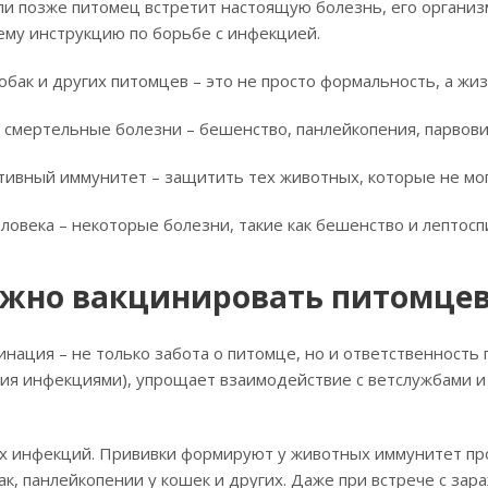
ли позже питомец встретит настоящую болезнь, его организм 
ему инструкцию по борьбе с инфекцией.
обак и других питомцев – это не просто формальность, а жи
смертельные болезни – бешенство, панлейкопения, парвови
тивный иммунитет – защитить тех животных, которые не мо
ловека – некоторые болезни, такие как бешенство и лептос
ажно вакцинировать питомцев
нация – не только забота о питомце, но и ответственност
ия инфекциями), упрощает взаимодействие с ветслужбами и
х инфекций. Прививки формируют у животных иммунитет про
бак, панлейкопении у кошек и других. Даже при встрече с з