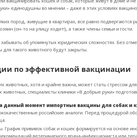
 ли вакцинировать кошек и собак, которые живут в доме и н
уки» единодушны во мнении – даже в этих условиях вакцин
елких пород, живущие в квартирах, все равно подвергаются
озяин (он-то на улицу ходит!), а также члены семьи и гости.
т забывать об упомянутых юридических сложностях. Без отме
 для такого животного будут закрыты.
ии по эффективной вакцинации
 животных, хотя и крайне важна, может стать стрессом для
их животных, специалисты клиники «В добрые руки» подготов
а данный момент импортные вакцины для собак и 
ококачественные российские аналоги. Перед процедурой об
ца.
. График прививок собак и кошек формируется на основе и
екомендаций ветеринарного врача-инфекциониста или терап