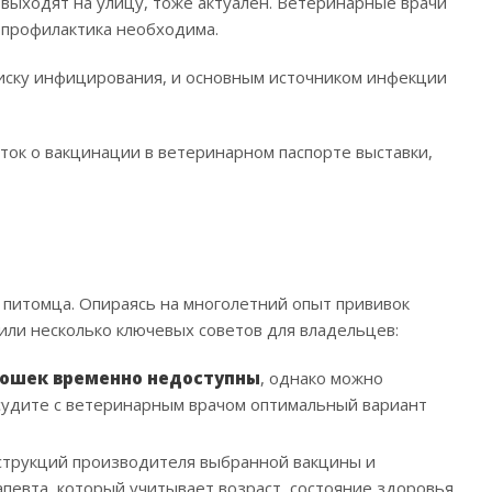
е выходят на улицу, тоже актуален. Ветеринарные врачи
опрофилактика необходима.
 риску инфицирования, и основным источником инфекции
ток о вакцинации в ветеринарном паспорте выставки,
 питомца. Опираясь на многолетний опыт прививок
или несколько ключевых советов для владельцев:
кошек временно недоступны
, однако можно
судите с ветеринарным врачом оптимальный вариант
нструкций производителя выбранной вакцины и
евта, который учитывает возраст, состояние здоровья