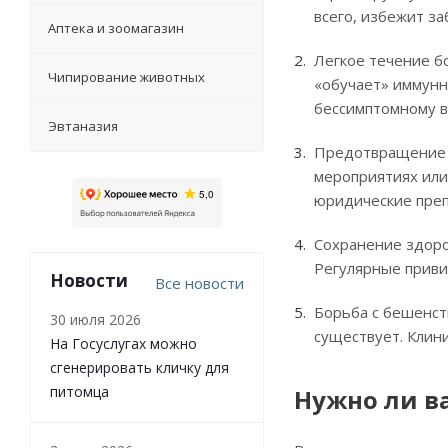
всего, избежит за
Аптека и зоомагазин
Легкое течение бо
Чипирование животных
«обучает» иммунн
бессимптомному 
Эвтаназия
Предотвращение а
мероприятиях или
юридические преп
Сохранение здоро
Регулярные приви
Новости
Все новости
Борьба с бешенств
30 июля 2026
существует. Клин
На Госуслугах можно
сгенерировать кличку для
питомца
Нужно ли в