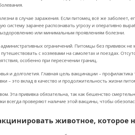
болевания.
лезни в случае заражения. Если питомец всё же заболеет, е
ую систему заранее распознавать угрозу и оперативно выраб
выздоровлению или минимальным проявлениям болезни.
дминистративных ограничений. Питомцы без прививок не мо
 путешествовать с хозяевами на самолетах и поездах. Отсут
ятствия, особенно при пересечении границ.
вья и долголетия. Главная цель вакцинации – профилактика 
вки – это вклад в качество и продолжительность жизни пито
ом. Эта прививка обязательна, так как бешенство смертельн
ики всегда проверяют наличие этой вакцины, чтобы обезопас
акцинировать животное, которое н