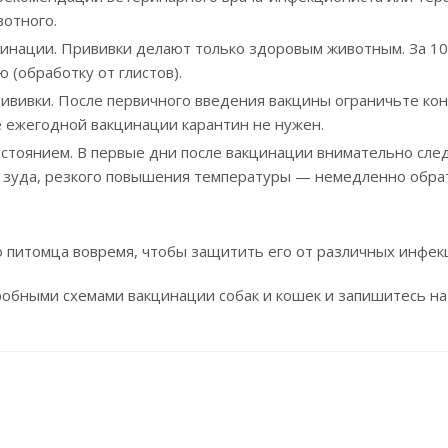
вотного.
цинации. Прививки делают только здоровым животным. За 1
 (обработку от глистов).
рививки. После первичного введения вакцины ограничьте ко
 ежегодной вакцинации карантин не нужен.
стоянием. В первые дни после вакцинации внимательно сле
 зуда, резкого повышения температуры — немедленно обрат
 питомца вовремя, чтобы защитить его от различных инфек
обными схемами вакцинации собак и кошек и запишитесь на 