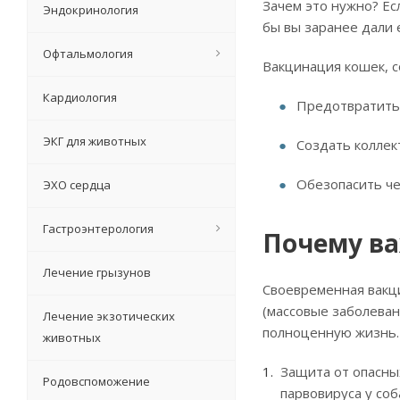
Зачем это нужно? Ес
Эндокринология
бы вы заранее дали 
Офтальмология
Вакцинация кошек, с
Кардиология
Предотвратить 
ЭКГ для животных
Создать коллек
Обезопасить че
ЭХО сердца
Гастроэнтерология
Почему в
Лечение грызунов
Своевременная вакци
(массовые заболеван
Лечение экзотических
полноценную жизнь.
животных
Защита от опасны
Родовспоможение
парвовируса у со