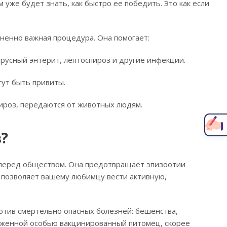
уже будет знать, как быстро ее победить. Это как если
зненно важная процедура. Она помогает:
русный энтерит, лептоспироз и другие инфекции.
гут быть привиты.
Написать главному врачу
пироз, передаются от животных людям.
?
ь перед обществом. Она предотвращает эпизоотии
 позволяет вашему любимцу вести активную,
тив смертельно опасных болезней: бешенства,
араженной особью вакцинированный питомец, скорее