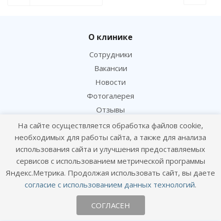
О клинике
Сотрудники
Как отличить кошку от кота: Учимся
Вакансии
определять пол новорожденных котят
Новости
Фотогалерея
Отзывы
На сайте осуществляется обработка файлов cookie,
Услуги
необходимых для работы сайта, а также для анализа
использования сайта и улучшения предоставляемых
Консультация и прием
сервисов с использованием метрической программы
Вакцинация и профилактика
Яндекс.Метрика. Продолжая использовать сайт, вы даете
Чипирование и сертификация
согласие с использованием данных технологий
.
Лаборатория и анализы
СОГЛАСЕН
Хирургия и ортопедия