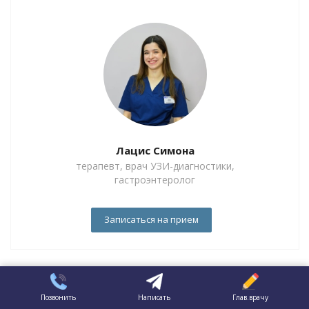
Лацис Симона
терапевт, врач УЗИ-диагностики,
гастроэнтеролог
Записаться на прием
Статьи
Позвонить
Написать
Глав.врачу