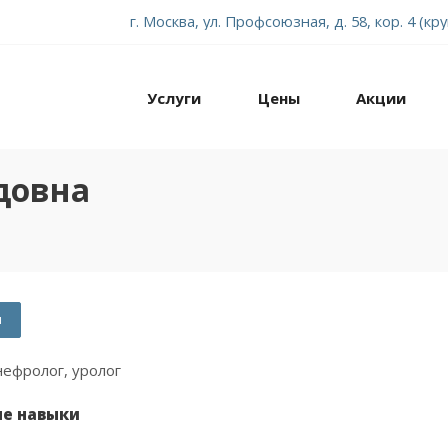
г. Москва, ул. Профсоюзная, д. 58, кор. 4 (кр
Услуги
Цены
Акции
довна
м
нефролог, уролог
е навыки