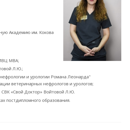
ную Академию им. Кокова
 ИВЦ МВА;
товой Л.Ю.;
 нефрологии и урологии Романа Леонарда"
ации ветеринарных нефрологов и урологов;
и СВК «Свой Доктор» Войтовой Л.Ю.
ках постдипломного образования.