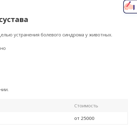
Написать главному врачу
сустава
целью устранения болевого синдрома у животных.
ьно
нии.
Стоимость
от 25000