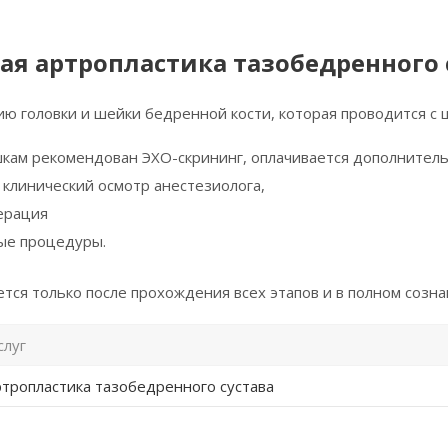
ая артропластика тазобедренного 
ю головки и шейки бедренной кости, которая проводится с 
шкам рекомендован ЭХО-скрининг, оплачивается дополнител
клинический осмотр анестезиолога,
ерация
ые процедуры.
ся только после прохождения всех этапов и в полном созна
слуг
тропластика тазобедренного сустава