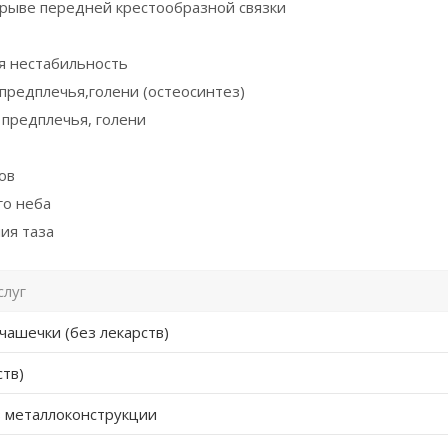
рыве передней крестообразной связки
я нестабильность
предплечья,голени (остеосинтез)
предплечья, голени
ов
го неба
ия таза
слуг
чашечки (без лекарств)
ств)
 металлоконструкции