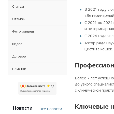
Статьи
В 2021 году с 
«Ветеринарный 
Отзывы
С 2021 по 2024
и ветеринарная
Фотогалерея
С 2024 года яв
Автор ряда нау
Видео
цистита кошек.
Договор
Профессион
Памятки
Более 7 лет успешно
до узкого специали
с клинической практ
Ключевые н
Новости
Все новости