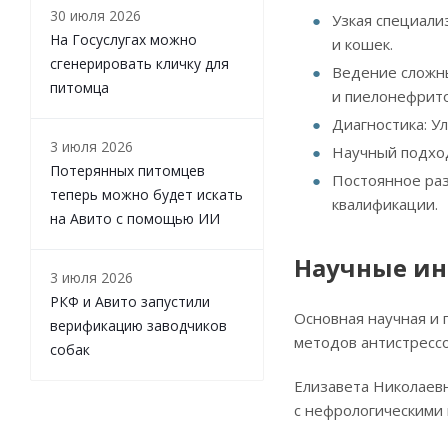
30 июля 2026
Узкая специали
На Госуслугах можно
и кошек.
сгенерировать кличку для
Ведение сложны
питомца
и пиелонефрито
Диагностика: У
3 июля 2026
Научный подхо
Потерянных питомцев
Постоянное раз
теперь можно будет искать
квалификации.
на Авито с помощью ИИ
Научные ин
3 июля 2026
РКФ и Авито запустили
Основная научная и 
верификацию заводчиков
методов антистресс
собак
Елизавета Николаев
с нефрологическими 