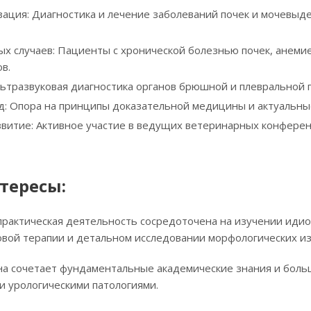
зация: Диагностика и лечение заболеваний почек и мочевыде
х случаев: Пациенты с хронической болезнью почек, анем
в.
льтразвуковая диагностика органов брюшной и плевральной 
д: Опора на принципы доказательной медицины и актуальн
витие: Активное участие в ведущих ветеринарных конферен
тересы:
практическая деятельность сосредоточена на изучении идио
овой терапии и детальном исследовании морфологических и
на сочетает фундаментальные академические знания и бол
и урологическими патологиями.