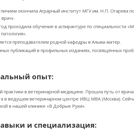
отличием окончила Аграрный институт МГУ им. Н.П. Огарева п
врач».
 год проходила обучение в аспирантуре по специальности «
 патология».
ляется преподавателем родной кафедры в Альма-матер.
чных публикаций в профильных изданиях, посвящённых про
альный опыт:
й практики в ветеринарной медицине. Прошла путь от врача 
ста в ведущем ветеринарном центре ИВЦ МВА (Москва). Сей
икой в нашей клинике «В Добрые Руки».
авыки и специализация: