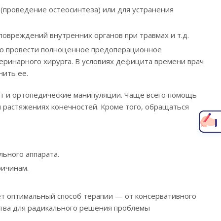
(проведение остеосинтеза) или для устранения
овреждений внутренних органов при травмах и т.д.
но провести полноценное предоперационное
еринарного хирурга. В условиях дефицита времени врач
нить ее.
Написать главному врачу
т и ортопедические манипуляции. Чаще всего помощь
 растяжениях конечностей. Кроме того, обращаться
ьного аппарата.
ричинам.
ет оптимальный способ терапии — от консервативного
тва для радикального решения проблемы