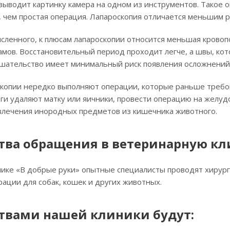
а выводит картинку камера на одном из инструментов. Тако
, чем простая операция. Лапароскопия отличается меньшим
енного, к плюсам лапароскопии относится меньшая кровопо
мов. Восстановительный период проходит легче, а швы, кот
шательство имеет минимальный риск появления осложнений
копии нередко выполняют операции, которые раньше требо
ги удаляют матку или яичники, провести операцию на желуд
звлечения инородных предметов из кишечника животного.
ва обращения в ветеринарную кл
ике «В добрые руки» опытные специалисты проводят хирург
ации для собак, кошек и других животных.
вами нашей клиники будут: