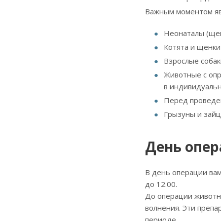
Важным моментом яв
Неонаталы (щен
Котята и щенки
Взрослые собак
Животные с опр
в индивидуальн
Перед проведен
Грызуны и зайц
День опе
В день операции вам
до 12.00.
До операции животн
волнения. Эти препа
периоде.