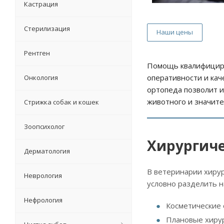
Кастрация
Стерилизация
Наши цены
Рентген
Помощь квалифициро
оперативности и кач
Онкология
ортопеда позволит 
животного и значите
Стрижка собак и кошек
Зоопсихолог
Хирургич
Дерматология
В ветеринарии хирур
Неврология
условно разделить н
Нефрология
Косметические 
Плановые хирур