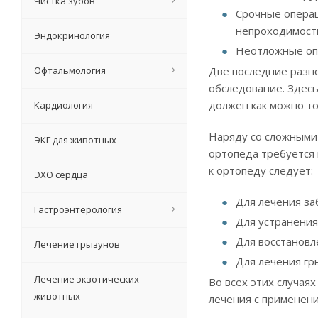
Чистка зубов
Срочные операц
непроходимост
Эндокринология
Неотложные опе
Офтальмология
Две последние разн
обследование. Здесь
должен как можно то
Кардиология
Наряду со сложными
ЭКГ для животных
ортопеда требуется 
к ортопеду следует:
ЭХО сердца
Для лечения заб
Гастроэнтерология
Для устранения
Для восстановл
Лечение грызунов
Для лечения гр
Лечение экзотических
Во всех этих случая
животных
лечения с применен