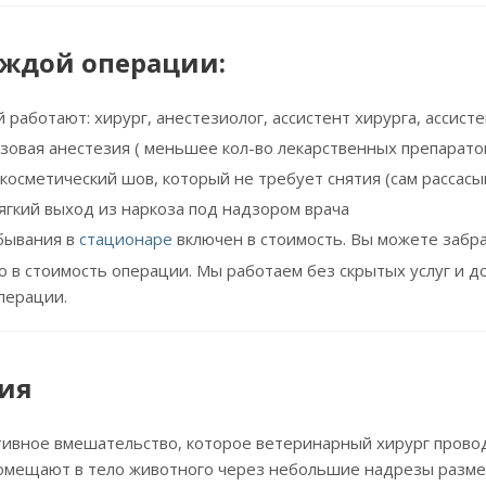
аждой операции:
 работают: хирург, анестезиолог, ассистент хирурга, ассист
зовая анестезия ( меньшее кол-во лекарственных препаратов
косметический шов, который не требует снятия (сам рассасы
ягкий выход из наркоза под надзором врача
бывания в
стационаре
включен в стоимость. Вы можете забра
о в стоимость операции. Мы работаем без скрытых услуг и д
перации.
ия
тивное вмешательство, которое ветеринарный хирург пров
помещают в тело животного через небольшие надрезы разме