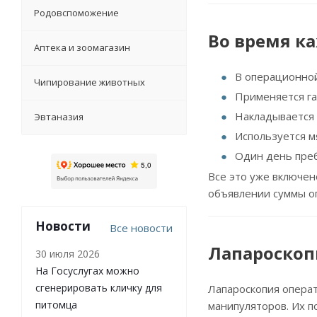
Родовспоможение
Во время к
Аптека и зоомагазин
В операционной
Чипирование животных
Применяется га
Накладывается 
Эвтаназия
Используется м
Один день пре
Все это уже включен
объявлении суммы о
Новости
Все новости
Лапароскоп
30 июля 2026
На Госуслугах можно
сгенерировать кличку для
Лапароскопия опера
питомца
манипуляторов. Их 