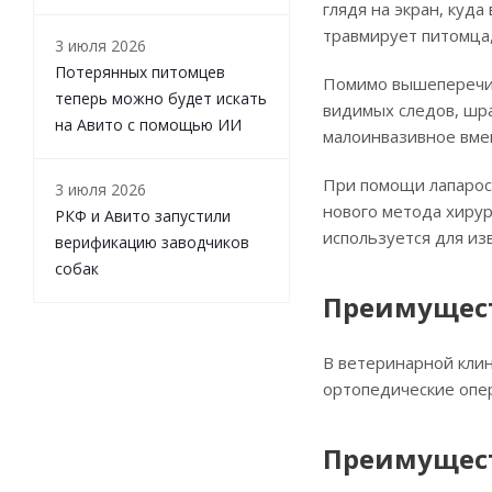
глядя на экран, куд
травмирует питомца
3 июля 2026
Потерянных питомцев
Помимо вышеперечисл
теперь можно будет искать
видимых следов, шра
на Авито с помощью ИИ
малоинвазивное вме
При помощи лапарос
3 июля 2026
нового метода хирур
РКФ и Авито запустили
используется для и
верификацию заводчиков
собак
Преимущест
В ветеринарной клин
ортопедические опер
Преимущест