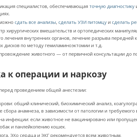
фикация специалистов, обеспечивающая
точную диагностику
иях.
 можно
сдать
все анализы
,
сделать УЗИ питомцу
и
сделать ре
р хирургических вмешательств и ортопедических манипуля
о лечения внутренних органов, лечение разрыва передней 
 дисков по методу гемиламиноэктомии и т.д.
провождение животного — от первичной консультации до п
а к операции и наркозу
перед проведением общей анестезии:
крови: общий клинический, биохимический анализ, коагулог
ле сбора анамнеза, в зависимости от патологии и требуемого
 на инфекции: если животное не вакцинировано или пропуще
собак и панлейкопению кошек.
ога, ЭХо сердца и ЭКГ рекомендуется всем животным.