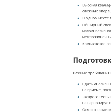
Высокая квали
сложных операц
В одном месте
Обширный спект
малоинвазивног
межпозвоночных
Комплексное со
Подготовк
Важные требования 
Сдать анализы 
на приеме, пос
Экспресс тесты
на парвовирус 
Осмотр кардиол