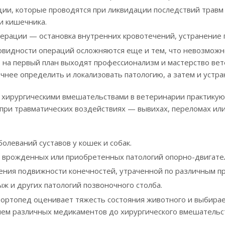
ии, которые проводятся при ликвидации последствий травм 
и кишечника.
рации — остановка внутренних кровотечений, устранение п
овидности операций осложняются еще и тем, что невозмож
 на первый план выходят профессионализм и мастерство вет
чнее определить и локализовать патологию, а затем и устра
 хирургическими вмешательствами в ветеринарии практикую
при травматических воздействиях — вывихах, переломах или
олеваний суставов у кошек и собак.
 врожденных или приобретенных патологий опорно-двигател
ения подвижности конечностей, утраченной по различным п
ыж и других патологий позвоночного столба.
х ортопед оценивает тяжесть состояния животного и выбира
ием различных медикаментов до хирургического вмешательс