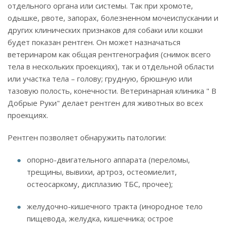
отдельного органа или системы. Так при хромоте,
одышке, рвоте, запорах, болезненном мочеиспускании и
других клинических признаков для собаки или кошки
будет показан рентген. Он может назначаться
ветеринаром как общая рентгенография (снимок всего
тела в нескольких проекциях), так и отдельной области
или участка тела – голову; грудную, брюшную или
тазовую полость, конечности. Ветеринарная клиника " В
Добрые Руки" делает рентген для животных во всех
проекциях.
Рентген позволяет обнаружить патологии:
опорно-двигательного аппарата (переломы,
трещины, вывихи, артроз, остеомиелит,
остеосаркому, дисплазию ТБС, прочее);
желудочно-кишечного тракта (инородное тело
пищевода, желудка, кишечника; острое