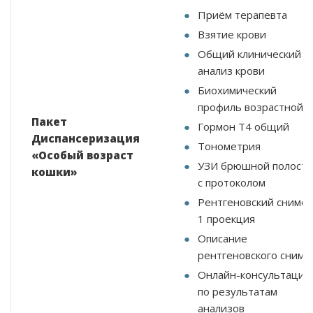
Приём терапевта
Взятие крови
Общий клинический
анализ крови
Биохимический
профиль возрастной
Пакет
Гормон Т4 общий
Диспансеризация
Тонометрия
«Особый возраст
УЗИ брюшной полости
кошки»
с протоколом
Рентгеновский снимок
1 проекция
Описание
рентгеновского снимк
Онлайн-консультация
по результатам
анализов