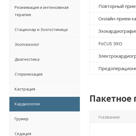
Повторный прием
Реанимация и интенсивная
терапия
Онлайн-прием к
Стационар и Зоогостиница
Эхокардиография
FoCUS ЭХО
Зоопсихолог
Электрокардиог
Диагностика
Предоперационн
Стерилизация
Кастрация
Пакетное
Кардиология
Название
Грумер
Седация