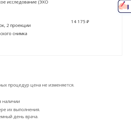
Написать главному врачу
ое исследование (ЭХО
14 175 ₽
ок, 2 проекции
ского снимка
ных процедур цена не изменяется.
в наличии
ре их выполнения.
емный день врача.