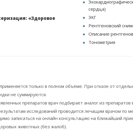
Эхокардиографическ
сердца)
ЭКГ
серизация: «Здоровое
Рентгеновский сним
Описание рентгенов
Тонометрия
применяется только в полном объёме. При отказе от отдель
идки не суммируются.
аявленных препаратов врач подбирает аналог из препаратов 
результатам исследований проводится лечащим врачом по ме
димо записаться на онлайн консультацию на ближайший при
доровых животных (без жалоб).