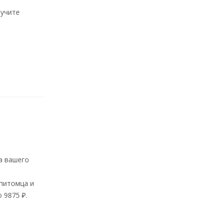
лучите
а вашего
 питомца и
 9875 ₽.