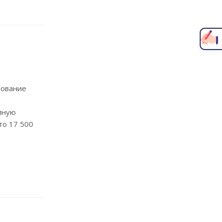
Написать главному врачу
дование
лную
то 17 500