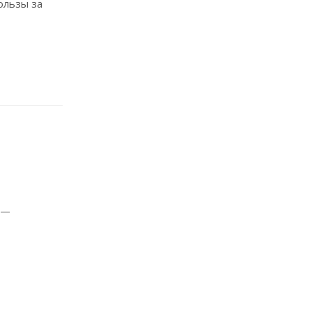
ользы за
 —