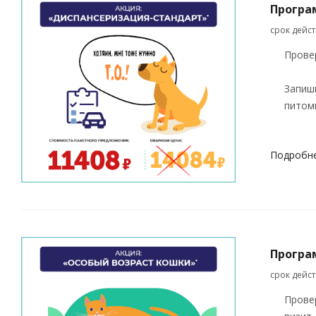
Програ
срок дейс
Провер
Запиш
питомц
Подробн
Програ
срок дейс
Прове