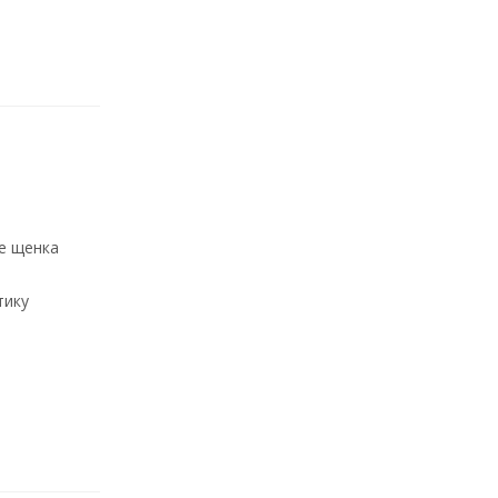
е щенка
тику