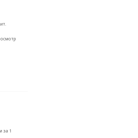
ит.
 осмотр
и за 1