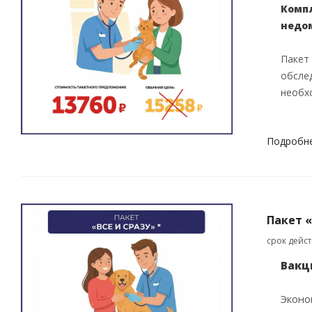
Компл
недо
Пакет
обсле
необх
Подробн
Пакет «
срок дейс
Вакц
Эконо