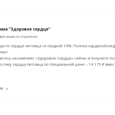
мма “Здоровое сердце”
твия акции не ограничен
рьте сердце питомца со скидкой 19%. Полное кардиообсле
изит.
итесь на комплекс «Здоровое Сердце» сейчас и получите по
остику сердца питомца по специальной цене – 14 175 ₽ вмес
ее