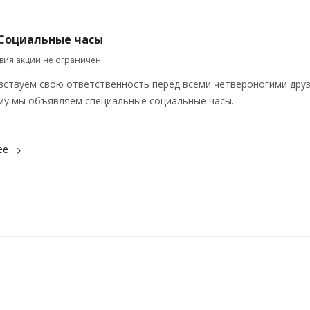
 Социальные часы
твия акции не ограничен
вствуем свою ответственность перед всеми четвероногими дру
му мы объявляем специальные социальные часы.
ее