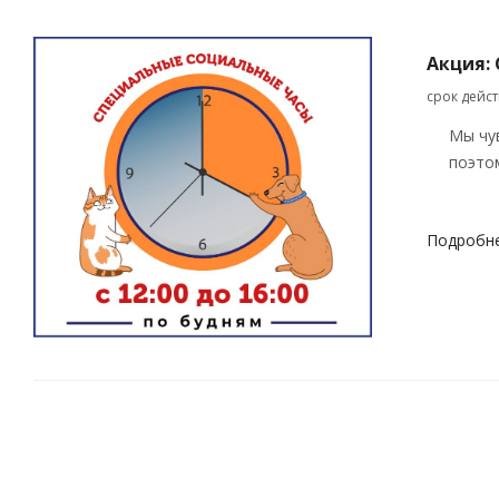
Акция:
срок дейс
Мы чу
поэто
Подробн