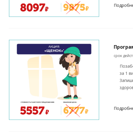
Подробн
Програ
срок дейс
Позаб
за 1 в
Запиш
здоров
Подробн