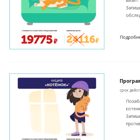
визит.
Запиш
обслед
Подробн
Програ
срок дейс
Позаб
котенк
Запиши
проти