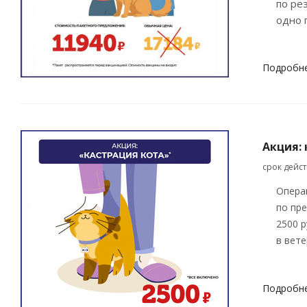
по ре
одно 
Подробн
Акция: 
срок дейс
Опера
по пр
2500 р
в вете
Подробн