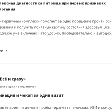
ексная диагностика питомца при первых признаках
могания
 «Первичный комплекс» помогает за одно посещение пройти ос
дования и получить понятную картину состояния здоровья. Всё
одимое уже включено - это удобно, последовательно и выгодно.
ее
Всё и сразу»
твия акции не ограничен
инация и чекап за один визит
мьте время и деньги: приём терапевта, анализы, УЗИ и конс