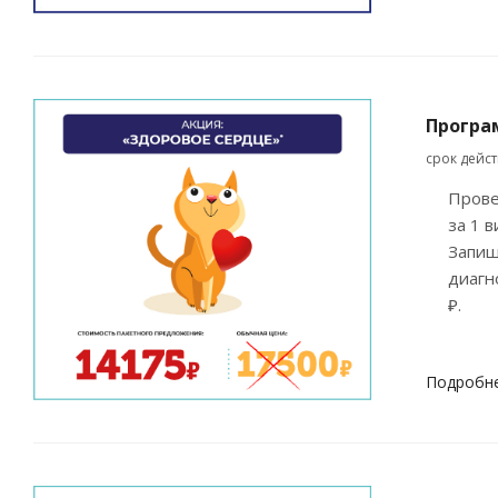
Програ
срок дейс
Прове
за 1 в
Запиш
диагн
₽.
Подробн