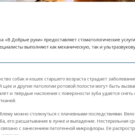
а «В Добрые руки» предоставляет стоматологические услуги
циалисты выполняют как механическую, так и ультразвукову
тво собак и кошек старшего возраста страдает заболевания
й щёк и другие патологии ротовой полости могут быть вызв
алёт и твёрдые наслоения с поверхности зуба удаётся снять
тканей.
лему можно столкнуться с плачевными последствиями. Вяло
а, его расшатывание в лунке и выпадение. Нестерильная с
 связано с занесением патогенной микрофлоры. Её распрост