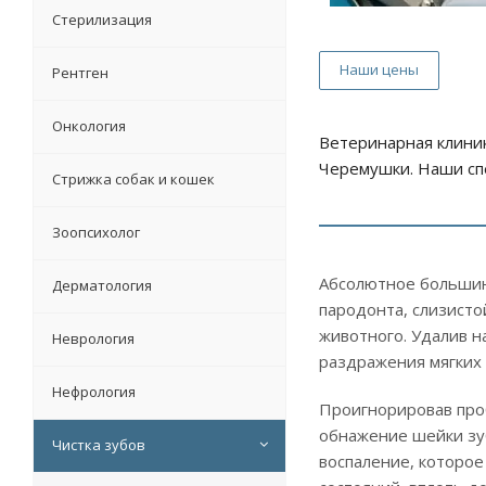
Стерилизация
Наши цены
Рентген
Онкология
Ветеринарная клиник
Черемушки. Наши спе
Стрижка собак и кошек
Зоопсихолог
Абсолютное большинс
Дерматология
пародонта, слизисто
животного. Удалив н
Неврология
раздражения мягких 
Нефрология
Проигнорировав проб
обнажение шейки зуб
Чистка зубов
воспаление, которое