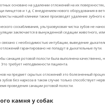
вотных основано на удалении отложений на их поверхностях
щи пинцетов и т.д. С внедрением нового оборудования в ве
алисты нашей клиники также производят удаление зубного к
ческого соскабливания, ультразвуковая чистка зубов не нан
уляции заключается в вынужденной седации животного, или 
о связано с необходимостью интубации, выведение дыхатель
 отложений гарантировано не попадут в дыхательные пути.
обы санация ротовой полости была выполнена качественно
. Это требует неподвижности пациента.
ов на предмет скрытых отложений это болезненный процесс
ка зубов без наркоза в таком случае только способствует не
емя проведения санации ротовой полости.
ого камня у собак