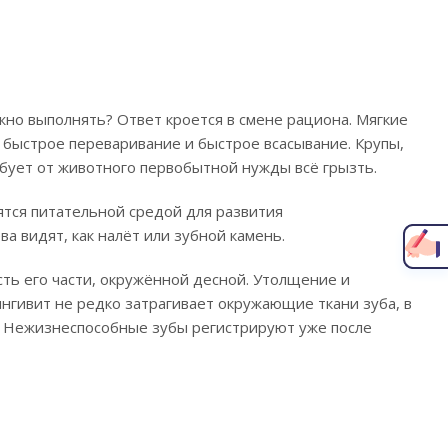
жно выполнять? Ответ кроется в смене рациона. Мягкие
быстрое переваривание и быстрое всасывание. Крупы,
бует от животного первобытной нужды всё грызть.
Написать главному врачу
ятся питательной средой для развития
а видят, как налёт или зубной камень.
ть его части, окружённой десной. Утолщение и
ингивит не редко затрагивает окружающие ткани зуба, в
о. Нежизнеспособные зубы регистрируют уже после