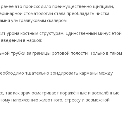
, ранее это происходило преимущественно щипцами,
теринарной стоматологии стала преобладать чистка
амня ультразвуковым скалером.
осит урона костным структурам. Единственный минус этой
введении в наркоз:
ной трубки за границы ротовой полости. Только в таком
, необходимо тщательно зондировать карманы между
, так как врач осматривает поражённые и воспалённые
рвному напряжению животного, стрессу и возможной