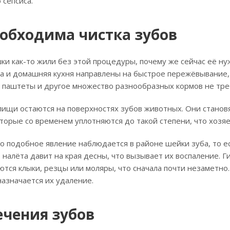
 сепсиса.
обходима чистка зубов
ки как-то жили без этой процедуры, почему же сейчас её ну
 и домашняя кухня направлены на быстрое пережёвывание, 
 паштеты и другое множество разнообразных кормов не тре
 пищи остаются на поверхностях зубов животных. Они станов
торые со временем уплотняются до такой степени, что хозяев
 подобное явление наблюдается в районе шейки зуба, то ес
 налёта давит на края десны, что вызывает их воспаление. Г
ются клыки, резцы или моляры, что сначала почти незаметн
назначается их удаление.
чения зубов