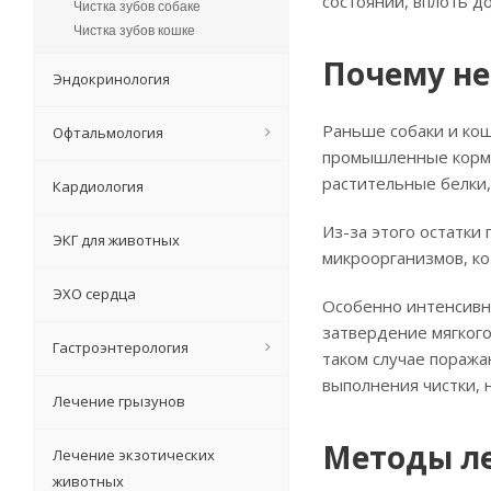
состояний, вплоть до
Чистка зубов собаке
Чистка зубов кошке
Почему не
Эндокринология
Раньше собаки и кош
Офтальмология
промышленные корма
растительные белки,
Кардиология
Из-за этого остатки
ЭКГ для животных
микроорганизмов, ко
ЭХО сердца
Особенно интенсивно
затвердение мягкого
Гастроэнтерология
таком случае поража
выполнения чистки, 
Лечение грызунов
Методы ле
Лечение экзотических
животных