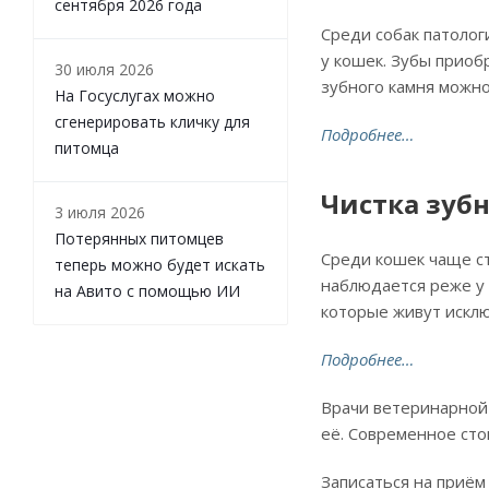
сентября 2026 года
Среди собак патолог
у кошек. Зубы приоб
30 июля 2026
зубного камня можно
На Госуслугах можно
сгенерировать кличку для
Подробнее…
питомца
Чистка зуб
3 июля 2026
Потерянных питомцев
Среди кошек чаще ст
теперь можно будет искать
наблюдается реже у 
на Авито с помощью ИИ
которые живут искл
Подробнее…
Врачи ветеринарной 
её. Современное сто
Записаться на приём