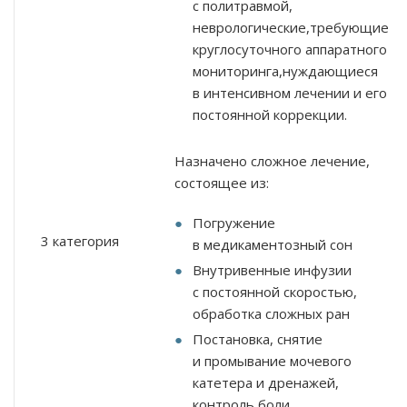
с политравмой,
неврологические,требующие
круглосуточного аппаратного
мониторинга,нуждающиеся
в интенсивном лечении и его
постоянной коррекции.
Назначено сложное лечение,
состоящее из:
Погружение
3 категория
в
медикаментозный сон
Внутривенные инфузии
с постоянной скоростью,
обработка сложных ран
Постановка, снятие
и промывание мочевого
катетера и дренажей,
контроль боли