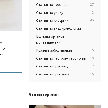
Статьи по терапии
27
Статьи по уходу
12
Статьи по хирургии
46
Статьи по эндокринологии
4
Болезни органов
мочевыделения
3
м –
 по
Кожные заболевания
6
ли
Статьи по гастроэнтерологии
10
Статьи по грумингу
7
Статьи по грызунам
16
Это интересно
 аппарату.