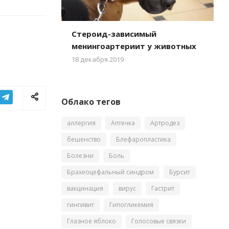
Стероид-зависимый
менингоартериит у животных
18 декабря 2019
Облако тегов
аллергия
Аптечка
Артродез
бешенство
Блефаропластика
Болезни
Боль
Брахеоцефальный синдром
Бурсит
вакцинация
вирус
Гастрит
гингивит
Гипогликемия
Глазное яблоко
Голосовые связки