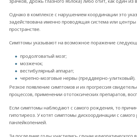
зрачков, дрожь глазного яблока) либо отит, как один и
Однако в комплексе с нарушением координации это указы
задействована именно проводящая система или центры
пространстве.
Симптомы указывают на возможное поражение следующ
продолговатый мозг;
мозжечок;
вестибулярный аппарат;
черепно-мозговые нервы (преддверно-улитковый).
Резкое появление симптомов и их прогрессия свидетель
процессов, применении ототоксических препаратов, вос
Если симптомы наблюдают с самого рождения, то причин
гипотиреоз. У котят симптомы дискоординации с самог
панлейкопенией.
За последние годы участились случаи идиопатического в