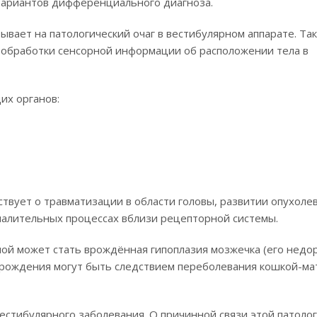
з вариантов дифференциального диагноза.
вает на патологический очаг в вестибулярном аппарате. Так
 обработки сенсорной информации об расположении тела в
их органов:
ствует о травматизации в области головы, развитии опухоле
палительных процессах вблизи рецепторной системы.
ой может стать врождённая гипоплазия мозжечка (его недор
о рождения могут быть следствием переболевания кошкой-м
естибулярного заболевания. О причинной связи этой патоло