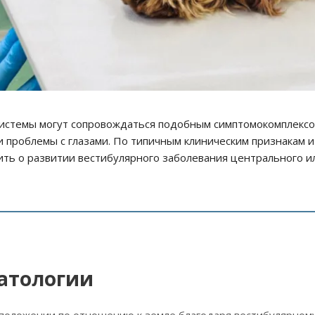
системы могут сопровождаться подобным симптомокомплексо
 проблемы с глазами. По типичным клиническим признакам и
ить о развитии вестибулярного заболевания центрального и
атологии
положении по отношению к земле благодаря вестибулярному