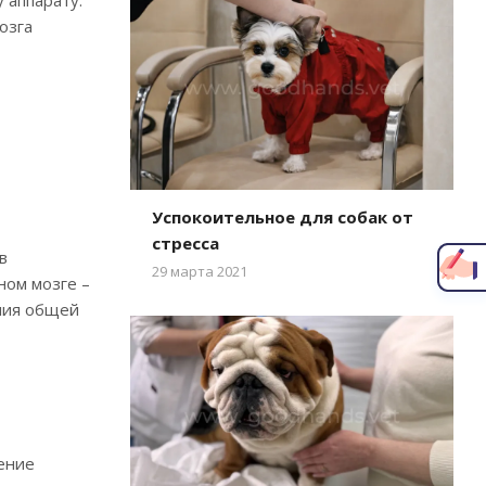
озга
Написать главному врачу
Успокоительное для собак от
стресса
в
29 марта 2021
ном мозге –
ения общей
ение