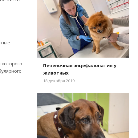
отные
 которого
Печеночная энцефалопатия у
булярного
животных
18 декабря 2019