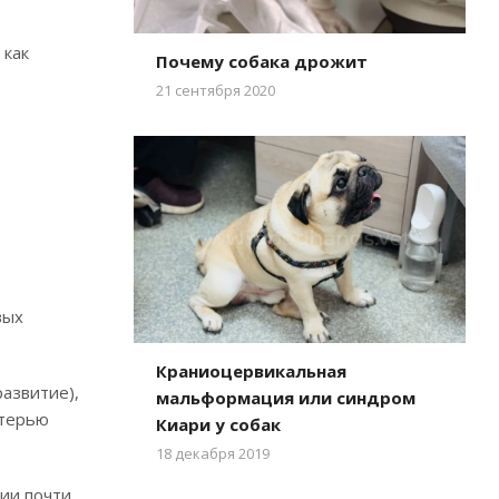
 как
Почему собака дрожит
21 сентября 2020
вых
Краниоцервикальная
азвитие),
мальформация или синдром
атерью
Киари у собак
18 декабря 2019
гии почти