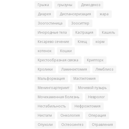
Грыжа
грызуны
Демодекоз
Диарея
Диспансеризация
жара
Зоогостиница
Зооситтер
Инородные тела
Кастрация
Кашель
Кесарево сечение
Клещ
корм
котенок
Кошки
Крестообразная связка
Крипторх
Кролики
Ламинэктомия
Лямблиоз
Мальформация
Мастэктомия
Менингоартериит
Мочевой пузырь
Мочекаменная болезнь
Невролог
Нестабильность
Нефроэктомия
Нистагм
Онкология
Операция
Опухоли
Остеосинтез
Отравления