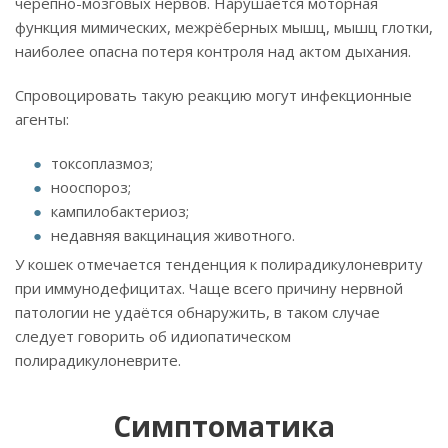
черепно-мозговых нервов. Нарушается моторная
функция мимических, межрёберных мышц, мышц глотки,
наиболее опасна потеря контроля над актом дыхания.
Спровоцировать такую реакцию могут инфекционные
агенты:
токсоплазмоз;
нооспороз;
кампилобактериоз;
недавняя вакцинация животного.
У кошек отмечается тенденция к полирадикулоневриту
при иммунодефицитах. Чаще всего причину нервной
патологии не удаётся обнаружить, в таком случае
следует говорить об идиопатическом
полирадикулоневрите.
Симптоматика