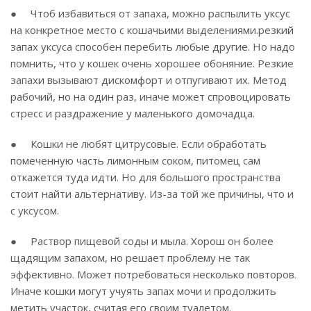
● Чтоб избавиться от запаха, можно распылить уксус
на конкретное место с кошачьими выделениями.резкий
запах уксуса способен перебить любые другие. Но надо
помнить, что у кошек очень хорошее обоняние. Резкие
запахи вызывают дискомфорт и отпугивают их. Метод
рабочий, но на один раз, иначе может спровоцировать
стресс и раздражение у маленького домочадца.
● Кошки не любят цитрусовые. Если обработать
помеченную часть лимонным соком, питомец сам
откажется туда идти. Но для большого пространства
стоит найти альтернативу. Из-за той же причины, что и
с уксусом.
● Раствор пищевой соды и мыла. Хорош он более
щадящим запахом, но решает проблему не так
эффективно. Может потребоваться несколько повторов.
Иначе кошки могут учуять запах мочи и продолжить
метить участок, считая его своим туалетом.