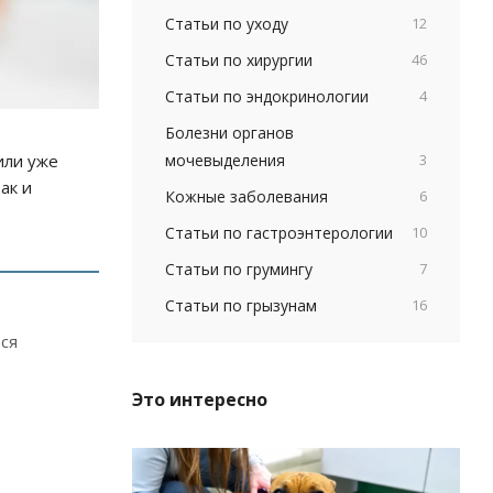
Статьи по уходу
12
Статьи по хирургии
46
Статьи по эндокринологии
4
Болезни органов
мочевыделения
3
или уже
ак и
Кожные заболевания
6
Статьи по гастроэнтерологии
10
Статьи по грумингу
7
Статьи по грызунам
16
ся
Это интересно