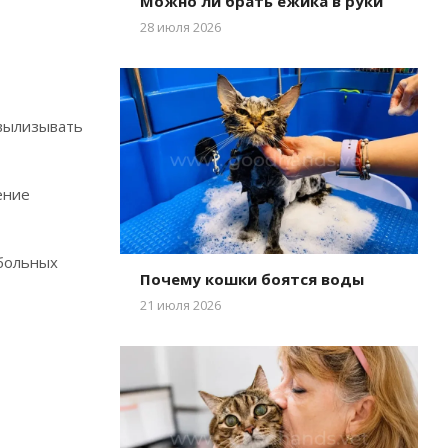
Можно ли брать ежика в руки
28 июля 2026
 вылизывать
ение
 больных
Почему кошки боятся воды
21 июля 2026