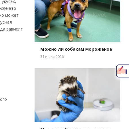
укусах,
осле это
 но может
русная
да зависит
Можно ли собакам мороженое
Написать главному врачу
31 июля 2026
ного