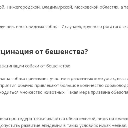
й, Нижегородской, Владимирской, Московской областях, а т
лучаев, енотовидных собак – 7 случаев, крупного рогатого ско
кцинация от бешенства?
вакцинации собаки от бешенства:
ваша собака принимает участие в различных конкурсах, выст
оприятия обычно привлекают большое количество собаководов
одиться множество животных. Такая мера призвана обезопа
нная процедура также является обязательной, ведь питомник
опустить развитие эпидемии в таких условиях никак нельзя.