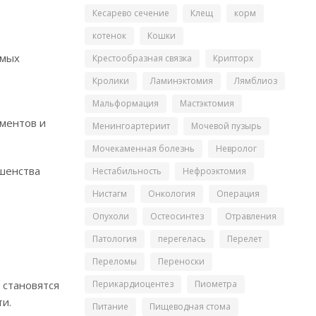
Кесарево сечение
Клещ
корм
котенок
Кошки
имых
Крестообразная связка
Крипторх
Кролики
Ламинэктомия
Лямблиоз
Мальформация
Мастэктомия
ументов и
Менингоартериит
Мочевой пузырь
Мочекаменная болезнь
Невролог
ешенства
Нестабильность
Нефроэктомия
Нистагм
Онкология
Операция
Опухоли
Остеосинтез
Отравления
Патология
перегелась
Перелет
Переломы
Переноски
 становятся
Перикардиоцентез
Пиометра
ти.
Питание
Пищеводная стома