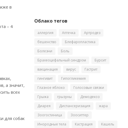
акже в
Облако тегов
та – 4
аллергия
Аптечка
Артродез
бешенство
Блефаропластика
Болезни
Боль
Брахеоцефальный синдром
Бурсит
вакцинация
вирус
Гастрит
авках,
гингивит
Гипогликемия
, а значит,
Глазное яблоко
Голосовые связки
сить всех
Грыжа
грызуны
Демодекоз
Диарея
Диспансеризация
жара
Зоогостиница
Зооситтер
и для собак
Инородные тела
Кастрация
Кашель