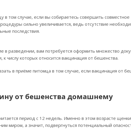
 в том случае, если вы собираетесь совершить совместное
 процедуры сильно увеличивается, ведь отсутствие необход
ьные последствия.
тие в разведении, вам потребуется оформить множество док
, к числу которых относится вакцинация от бешенства.
азать в приёме питомца в том случае, если вакцинация от б
цину от бешенства домашнему
итается период с 12 недель. Именно в этом возрасте щенки
ним миром, а значит, подвергнуться потенциальный опаснос