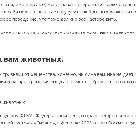
еноты, ежи и другие) могут начать сторониться яркого солнц
сти себя нервно, попытается укусить любого, кто окажется п
овое поведение, что тоже должно вас насторожить.
овье и питомца, старайтесь обходить животных с тревожн
х вам животных.
ь прививки от бешенства. Конечно, ни одна вакцина не дает
я и распространения вируса она может. Кроме того вакцин
ва животных
знадзору ФГБУ «Федеральный центр охраны здоровья живо
нной системы «Сирано», в феврале 2023 года в России заф