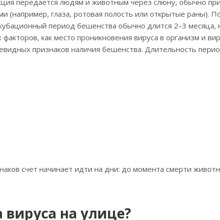
ция передается людям и животным через слюну, обычно при 
и (например, глаза, ротовая полость или открытые раны). П
нкубационный период бешенства обычно длится 2–3 месяца,
х факторов, как место проникновения вируса в организм и ви
очевидных признаков наличия бешенства. Длительность перио
наков счет начинает идти на дни: до момента смерти живот
 вируса на улице?