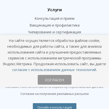
Услуги
Консультация и прием
Вакцинация и профилактика
Чипирование и сертификация
Лаборатория и анализы
На сайте осуществляется обработка файлов cookie,
Хирургия и ортопедия
необходимых для работы сайта, а также для анализа
использования сайта и улучшения предоставляемых
Информация
сервисов с использованием метрической программы
Яндекс.Метрика. Продолжая использовать сайт, вы даете
Цены
согласие с использованием данных технологий
.
Статьи
СОГЛАСЕН
Политика конфиденциальности
Согласие посетителя сайта на обработку персональных данных
Согласие на получение рекламных рассылок
Онлайн консультация