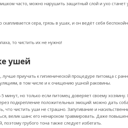
лишком часто, можно нарушить защитный слой и ухо станет 
капливается сера, грязь в ушах, и он ведёт себя беспокойн
паха, то чистить их не нужно!
ке ушей
, лучше приучать к гигиенической процедуре питомца с ран
уляциям, в том числе и к очищению ушной раковины.
-5 минут, но только если питомец доверяет своему хозяину
через подкрепление положительных эмоций: можно дать соб
ть, что чистить уши не страшно. Запугивание и насильствен
ся, велик шанс его ненароком травмировать. Даже повышен
, поэтому грубого тона также следует избегать.