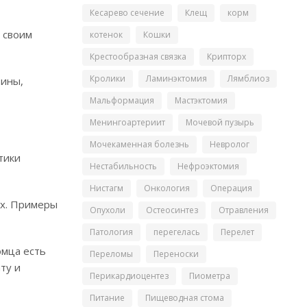
Кесарево сечение
Клещ
корм
 своим
котенок
Кошки
Крестообразная связка
Крипторх
Кролики
Ламинэктомия
Лямблиоз
вины,
Мальформация
Мастэктомия
Менингоартериит
Мочевой пузырь
Мочекаменная болезнь
Невролог
тики
Нестабильность
Нефроэктомия
Нистагм
Онкология
Операция
х. Примеры
Опухоли
Остеосинтез
Отравления
Патология
перегелась
Перелет
омца есть
Переломы
Переноски
ту и
Перикардиоцентез
Пиометра
Питание
Пищеводная стома