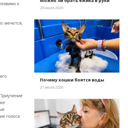
Можно ли брать ежика в руки
уязвимо к
28 июля 2026
о: мечется,
него
Почему кошки боятся воды
21 июля 2026
. Приучение
аке
ные
ие голоса