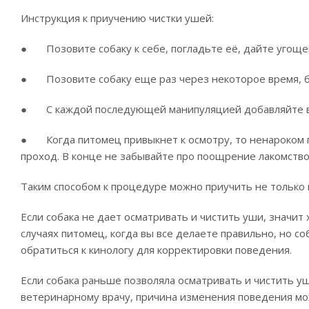
Инструкция к приучению чистки ушей:
● Позовите собаку к себе, погладьте её, дайте угощен
● Позовите собаку еще раз через некоторое время, бы
● С каждой последующей манипуляцией добавляйте в
● Когда питомец привыкнет к осмотру, то ненароком п
проход. В конце не забывайте про поощрение лакомство
Таким способом к процедуре можно приучить не только 
Если собака не дает осматривать и чистить уши, значит
случаях питомец, когда вы все делаете правильно, но с
обратиться к кинологу для корректировки поведения.
Если собака раньше позволяла осматривать и чистить уши
ветеринарному врачу, причина изменения поведения мо