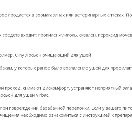
рое продаётся в зоомагазинах или ветеринарных аптеках. По
редств входит: пропилен-гликоль, сквален, пероксид моче
имер, Cliny Лосьон очищающий для ушей
кам, у которых ранее было воспаление ушей для профилак
 проход, снимают дискомфорт, устраняют неприятный запа
лосьон для ушей Virbaс.
при повреждении барабанной перепонки. Если у вашего пит
очищения необходимо ознакомиться с инструкцией к препара