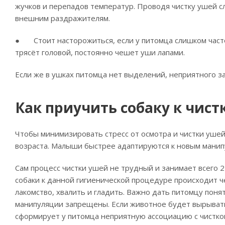
жучков и перепадов температур. Проводя чистку ушей с
внешним раздражителям.
● Стоит насторожиться, если у питомца слишком часто с
трясёт головой, постоянно чешет уши лапами.
Если же в ушках питомца нет выделений, неприятного за
Как приучить собаку к чист
Чтобы минимизировать стресс от осмотра и чистки ушей
возраста. Малыши быстрее адаптируются к новым манип
Сам процесс чистки ушей не трудный и занимает всего 2
собаки к данной гигиенической процедуре происходит 
лакомство, хвалить и гладить. Важно дать питомцу поня
манипуляции запрещены. Если животное будет вырывать
сформирует у питомца неприятную ассоциацию с чисткой