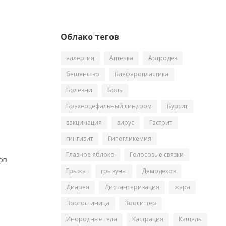
Облако тегов
аллергия
Аптечка
Артродез
бешенство
Блефаропластика
Болезни
Боль
Брахеоцефальный синдром
Бурсит
вакцинация
вирус
Гастрит
гингивит
Гипогликемия
Глазное яблоко
Голосовые связки
ов
Грыжа
грызуны
Демодекоз
Диарея
Диспансеризация
жара
Зоогостиница
Зооситтер
Инородные тела
Кастрация
Кашель