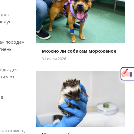
 цвет
ледует
зан породам
игиены
Можно ли собакам мороженое
Написать главному врачу
31 июля 2026
реды для
ться от
 в
 насекомых,