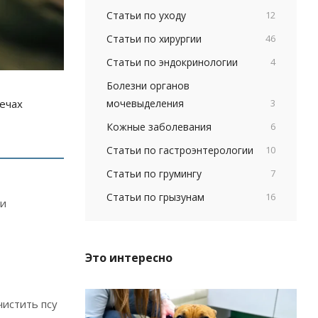
Статьи по уходу
12
Статьи по хирургии
46
Статьи по эндокринологии
4
Болезни органов
мочевыделения
3
лечах
Кожные заболевания
6
Статьи по гастроэнтерологии
10
Статьи по грумингу
7
Статьи по грызунам
16
ти
Это интересно
чистить псу