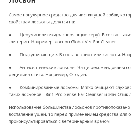
Самое популярное средство для чистки ушей собак, кото
свойствам лосьоны делятся на:
● Церуминолитики(расворяющие серу). В состав таких с
глицерин. Например, лосьон Global Vet Ear Cleaner.
● Подсушивающие. В составе спирт или кислоты. Напр
● Антисептические лосьоны. Чаще рекомендованы соба
рецидива отита. Например, Отодин.
● Комбинированные лосьоны. Мягко очищают слуховой
таких лосьонов - 8in1 Pro-Sense Ear Cleanser и Эпи-Отик 
Использование большинства лосьонов противопоказано 
воспаление ушей, то перед применением средства для 
проконсультироваться с ветеринарным врачом.