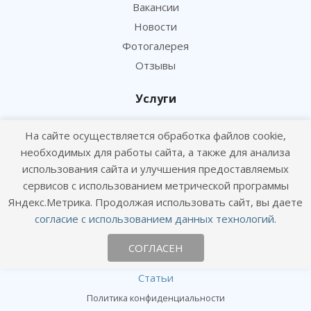
Вакансии
Новости
Фотогалерея
Отзывы
Услуги
Консультация и прием
На сайте осуществляется обработка файлов cookie,
Вакцинация и профилактика
необходимых для работы сайта, а также для анализа
Чипирование и сертификация
использования сайта и улучшения предоставляемых
Лаборатория и анализы
сервисов с использованием метрической программы
Хирургия и ортопедия
Яндекс.Метрика. Продолжая использовать сайт, вы даете
согласие с использованием данных технологий
.
Информация
СОГЛАСЕН
Цены
Статьи
Политика конфиденциальности