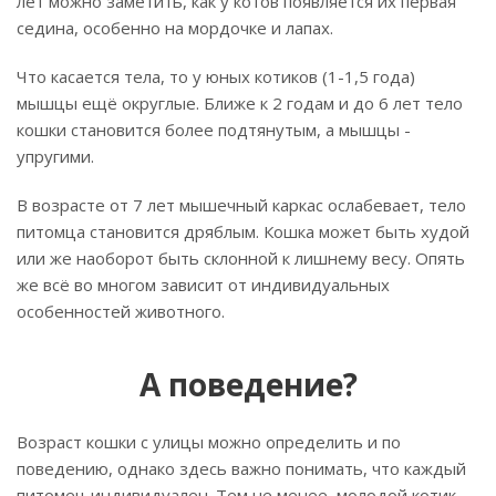
лет можно заметить, как у котов появляется их первая
седина, особенно на мордочке и лапах.
Что касается тела, то у юных котиков (1-1,5 года)
мышцы ещё округлые. Ближе к 2 годам и до 6 лет тело
кошки становится более подтянутым, а мышцы -
упругими.
В возрасте от 7 лет мышечный каркас ослабевает, тело
питомца становится дряблым. Кошка может быть худой
или же наоборот быть склонной к лишнему весу. Опять
же всё во многом зависит от индивидуальных
особенностей животного.
А поведение?
Возраст кошки с улицы можно определить и по
поведению, однако здесь важно понимать, что каждый
питомец индивидуален. Тем не менее, молодой котик