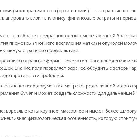
омия) и кастрации котов (орхиэктомия) — это разные по сл
спланировать визит в клинику, финансовые затраты и период
мер, коты более предрасположены к мочекаменной болезни 
вития пиометры (гнойного воспаления матки) и опухолей моло
ективную стратегию профилактики.
к проявляются разные формы нежелательного поведения: мет
 кошек. Знание пола позволяет заранее обсудить с ветерина
редотвратить эти проблемы.
тельно во всех документах: метрике, родословной и догово
рмления бумаг и может создать сложности для дальнейшей
ло, взрослые коты крупнее, массивнее и имеют более широк
объективная физиологическая особенность, которую стоит у