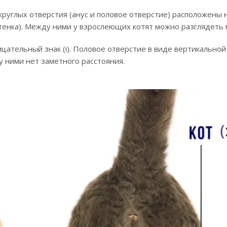
круглых отверстия (анус и половое отверстие) расположены 
котенка). Между ними у взрослеющих котят можно разглядеть
цательный знак (i). Половое отверстие в виде вертикально
ду ними нет заметного расстояния.