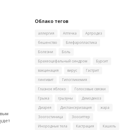
Облако тегов
аллергия
Аптечка
Артродез
бешенство
Блефаропластика
Болезни
Боль
Брахеоцефальный синдром
Бурсит
вакцинация
вирус
Гастрит
гингивит
Гипогликемия
Глазное яблоко
Голосовые связки
Грыжа
грызуны
Демодекоз
Диарея
Диспансеризация
жара
овым
Зоогостиница
Зооситтер
будет
Инородные тела
Кастрация
Кашель