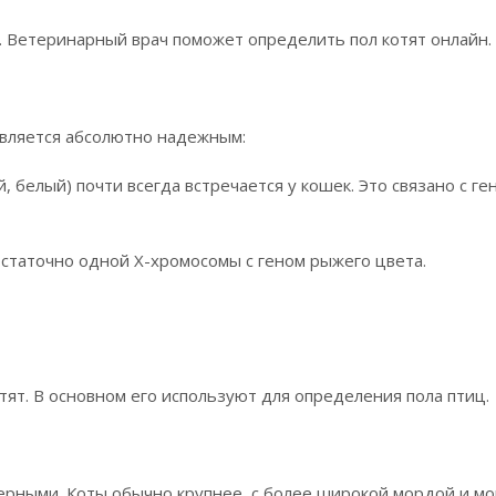
. Ветеринарный врач поможет определить пол котят онлайн.
 является абсолютно надежным:
елый) почти всегда встречается у кошек. Это связано с ген
остаточно одной X-хромосомы с геном рыжего цвета.
тят. В основном его используют для определения пола птиц.
верными. Коты обычно крупнее, с более широкой мордой и м