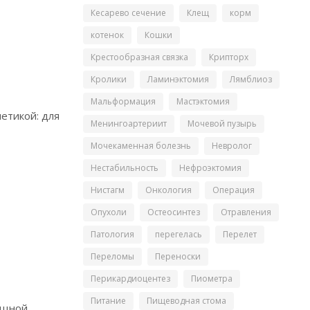
Кесарево сечение
Клещ
корм
котенок
Кошки
Крестообразная связка
Крипторх
Кролики
Ламинэктомия
Лямблиоз
Мальформация
Мастэктомия
етикой: для
Менингоартериит
Мочевой пузырь
Мочекаменная болезнь
Невролог
Нестабильность
Нефроэктомия
Нистагм
Онкология
Операция
Опухоли
Остеосинтез
Отравления
Патология
перегелась
Перелет
Переломы
Переноски
Перикардиоцентез
Пиометра
Питание
Пищеводная стома
ощной