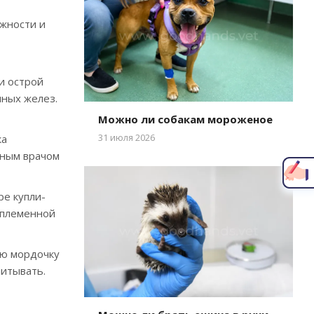
ожности и
и острой
чных желез.
Можно ли собакам мороженое
Написать главному врачу
31 июля 2026
ка
рным врачом
ре купли-
 племенной
ую мордочку
читывать.