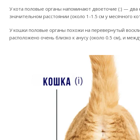
У кота половые органы напоминают двоеточие (:) — два 
значительном расстоянии (около 1-1.5 см у месячного 
У кошки половые органы похожи на перевернутый воскли
расположено очень близко к анусу (около 0.5 см), и меж