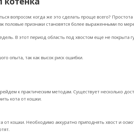
л котенка
ться вопросом: когда же это сделать проще всего? Простота
 как половые признаки становятся более выраженными по мере
едель. В этот период область под хвостом еще не покрыта г
о опыта, так как высок риск ошибки.
ерейдем к практическим методам. Существует несколько дос
ить кота от кошки.
та от кошки. Необходимо аккуратно приподнять хвост и осм
отят.