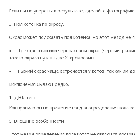
Если вы не уверены в результате, сделайте фотографию
3. Пол котенка по окрасу.
Окрас может подсказать пол котенка, но этот метод не
● Трехцветный или черепаховый окрас (черный, рыжий, б
такого окраса нужны две X-хромосомы.
● Рыжий окрас чаще встречается у котов, так как им д
Исключения бывают редко.
ДНК-тест.
Как правило он не применяется для определения пола ко
5. Внешние особенности.
Этот метод определения пола котят не являются досто