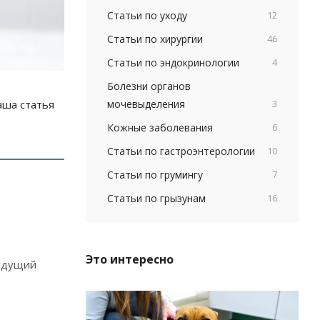
Статьи по уходу
12
Статьи по хирургии
46
Статьи по эндокринологии
4
Болезни органов
мочевыделения
3
аша статья
Кожные заболевания
6
Статьи по гастроэнтерологии
10
Статьи по грумингу
7
Статьи по грызунам
16
Это интересно
будущий