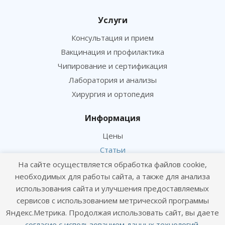
Услуги
Консультация и прием
Вакцинация и профилактика
Чипирование и сертификация
Лаборатория и анализы
Хирургия и ортопедия
Информация
Цены
Статьи
На сайте осуществляется обработка файлов cookie,
Политика конфиденциальности
необходимых для работы сайта, а также для анализа
Согласие посетителя сайта на обработку персональных данных
использования сайта и улучшения предоставляемых
Согласие на получение рекламных рассылок
сервисов с использованием метрической программы
Яндекс.Метрика. Продолжая использовать сайт, вы даете
Онлайн консультация
согласие с использованием данных технологий
.