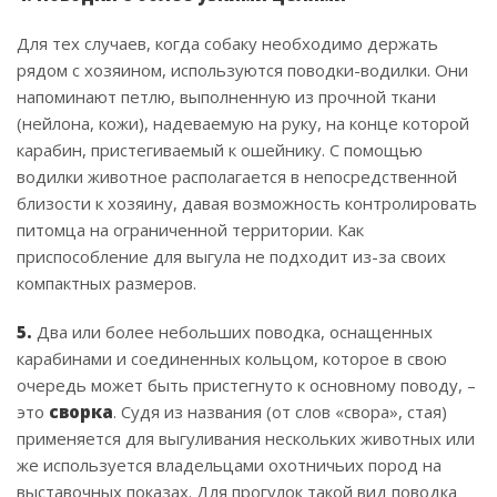
Для тех случаев, когда собаку необходимо держать
рядом с хозяином, используются поводки-водилки. Они
напоминают петлю, выполненную из прочной ткани
(нейлона, кожи), надеваемую на руку, на конце которой
карабин, пристегиваемый к ошейнику. С помощью
водилки животное располагается в непосредственной
близости к хозяину, давая возможность контролировать
питомца на ограниченной территории. Как
приспособление для выгула не подходит из-за своих
компактных размеров.
5.
Два или более небольших поводка, оснащенных
карабинами и соединенных кольцом, которое в свою
очередь может быть пристегнуто к основному поводу, –
это
сворка
. Судя из названия (от слов «свора», стая)
применяется для выгуливания нескольких животных или
же используется владельцами охотничьих пород на
выставочных показах. Для прогулок такой вид поводка