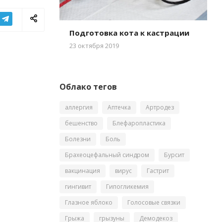
Подготовка кота к кастрации
23 октября 2019
Облако тегов
аллергия
Аптечка
Артродез
бешенство
Блефаропластика
Болезни
Боль
Брахеоцефальный синдром
Бурсит
вакцинация
вирус
Гастрит
гингивит
Гипогликемия
Глазное яблоко
Голосовые связки
Грыжа
грызуны
Демодекоз