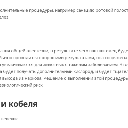
полнительные процедуры, например санацию ротовой полос
елез.
вания общей анестезии, в результате чего ваш питомец буде
обычно проводится с хорошими результатами, она сопряжена 
ки увеличиваются для животных с тяжелым заболеванием. Чт
а будет получать дополнительный кислород, и будет тщате
емя выхода из наркоза. Решение о выполнении этой процедур
езиологический риск.
и кобеля
 невелик.