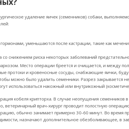
ных?
ургическое удаление яичек (семенников) собаки, выполняем
лей:
ормонами, уменьшаются после кастрации, такие как мечение
а со снижением риска некоторых заболеваний предстательн
наркозом. Место операции бреется и очищается, и между по
ые протоки и кровеносные сосуды, снабжающие яички, буду
тобы можно было удалить семенники. Разрез закрывается н
могут использоваться накожный или внутрикожный (косметиче
трация кобеля крипторха. В случае неопущения семенников 
но, ветеринарный врач-хирург проводит полостную операцию
страцию, обычно занимает примерно
30-60 минут.
Во время п
одимости, назначают дополнительное обезболивающее, в за