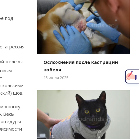
ое под
, агрессия,
Написать главному врачу
ой железы.
Осложнения после кастрации
кобеля
ловым
т
15 июля 2025
есколькими
ский) шов.
в мошонку
. Весь
роцедуры
висимости