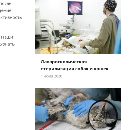
после
дение
активность
. Наши
 Узнать
Лапароскопическая
стерилизация собак и кошек
1 июля 2020