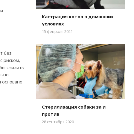
ти
Кастрация котов в домашних
условиях
15 февраля 2021
т без
с риском,
обы снизить
льно
ы основано
Стерилизация собаки за и
против
28 сентября 2020