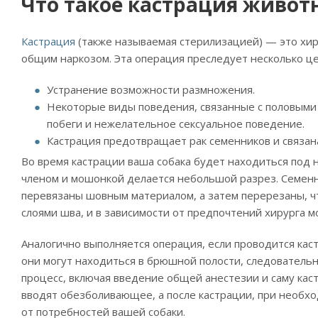
Что такое кастрация живот
Кастрация
(также называемая стерилизацией) — это хир
общим наркозом. Эта операция преследует несколько це
Устранение возможности размножения.
Некоторые виды поведения, связанные с половыми г
побеги и нежелательное сексуальное поведение.
Кастрация предотвращает рак семенников и связан
Во время кастрации ваша собака будет находиться под 
членом и мошонкой делается небольшой разрез. Семенн
перевязаны шовным материалом, а затем перерезаны, ч
слоями шва, и в зависимости от предпочтений хирурга 
Аналогично выполняется операция, если проводится кас
они могут находиться в брюшной полости, следователь
процесс, включая введение общей анестезии и саму ка
вводят обезболивающее, а после кастрации, при необх
от потребностей вашей собаки.