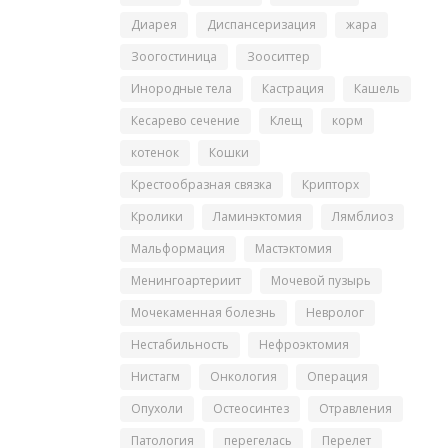
Диарея
Диспансеризация
жара
Зоогостиница
Зооситтер
Инородные тела
Кастрация
Кашель
Кесарево сечение
Клещ
корм
котенок
Кошки
Крестообразная связка
Крипторх
Кролики
Ламинэктомия
Лямблиоз
Мальформация
Мастэктомия
Менингоартериит
Мочевой пузырь
Мочекаменная болезнь
Невролог
Нестабильность
Нефроэктомия
Нистагм
Онкология
Операция
Опухоли
Остеосинтез
Отравления
Патология
перегелась
Перелет