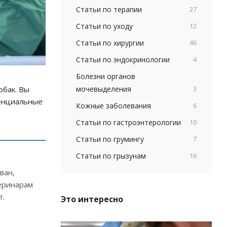
Статьи по терапии
27
Статьи по уходу
12
Статьи по хирургии
46
Статьи по эндокринологии
4
Болезни органов
мочевыделения
3
обак. Вы
тенциальные
Кожные заболевания
6
Статьи по гастроэнтерологии
10
Статьи по грумингу
7
Статьи по грызунам
16
ван,
теринарам
т.
Это интересно