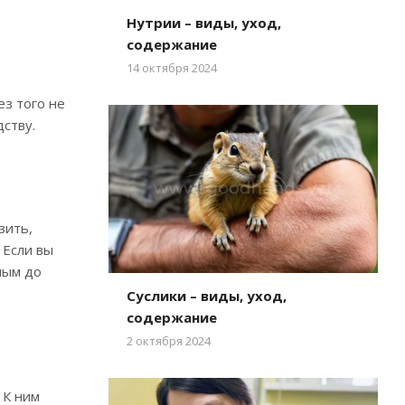
Нутрии – виды, уход,
содержание
14 октября 2024
з того не
ству.
зить,
 Если вы
ным до
Суслики – виды, уход,
содержание
2 октября 2024
 К ним