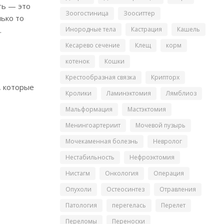
ть — это
Зоогостиница
Зооситтер
лько то
.
Инородные тела
Кастрация
Кашель
Кесарево сечение
Клещ
корм
котенок
Кошки
Крестообразная связка
Крипторх
, которые
Кролики
Ламинэктомия
Лямблиоз
Мальформация
Мастэктомия
Менингоартериит
Мочевой пузырь
Мочекаменная болезнь
Невролог
Нестабильность
Нефроэктомия
Нистагм
Онкология
Операция
Опухоли
Остеосинтез
Отравления
Патология
перегелась
Перелет
Переломы
Переноски