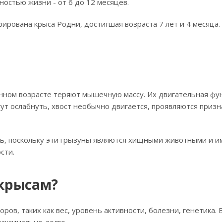
остью жизни - от 6 до 12 месяцев.
рирована крыса Родни, достигшая возраста 7 лет и 4 месяца.
онном возрасте теряют мышечную массу. Их двигательная ф
ут ослабнуть, хвост необычно двигается, проявляются призн
ь, поскольку эти грызуны являются хищными животными и 
сти.
крысам?
ов, таких как вес, уровень активности, болезни, генетика.
максимально долго.