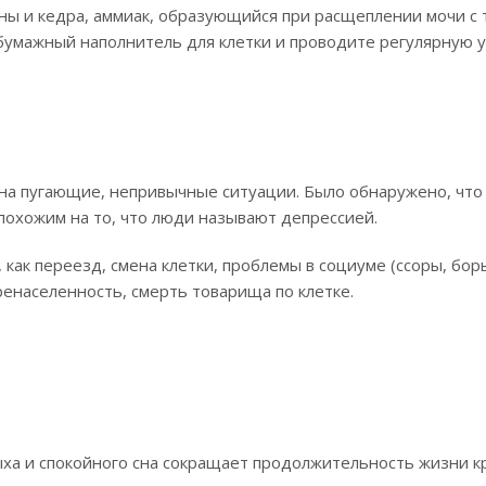
ны и кедра, аммиак, образующийся при расщеплении мочи с
бумажный наполнитель для клетки и проводите регулярную у
т на пугающие, непривычные ситуации. Было обнаружено, что
похожим на то, что люди называют депрессией.
как переезд, смена клетки, проблемы в социуме (ссоры, бор
ренаселенность, смерть товарища по клетке.
ыха и спокойного сна сокращает продолжительность жизни к