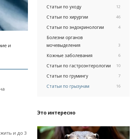
Статьи по уходу
12
Статьи по хирургии
46
Статьи по эндокринологии
4
Болезни органов
мочевыделения
3
ние и
Кожные заболевания
6
Статьи по гастроэнтерологии
10
Статьи по грумингу
7
Статьи по грызунам
16
на
Это интересно
ожить и до 3