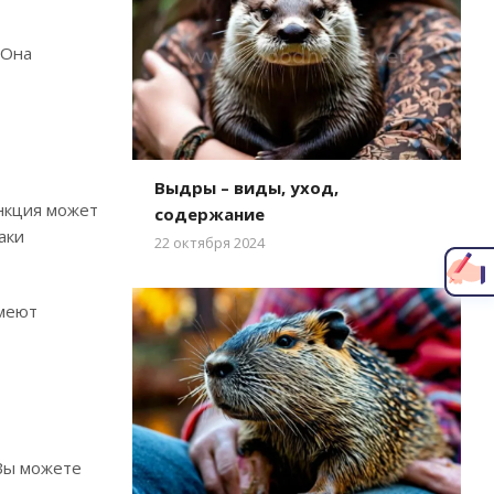
 Она
Выдры – виды, уход,
Написать главному врачу
ункция может
содержание
аки
22 октября 2024
имеют
 Вы можете