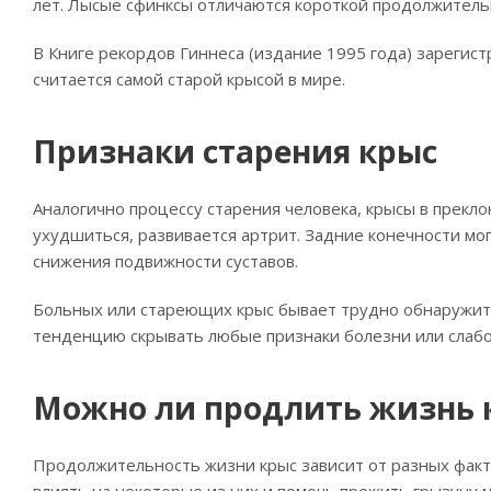
лет. Лысые сфинксы отличаются короткой продолжительн
В Книге рекордов Гиннеса (издание 1995 года) зарегист
считается самой старой крысой в мире.
Признаки старения крыс
Аналогично процессу старения человека, крысы в прекл
ухудшиться, развивается артрит. Задние конечности мог
снижения подвижности суставов.
Больных или стареющих крыс бывает трудно обнаружит
тенденцию скрывать любые признаки болезни или слабо
Можно ли продлить жизнь 
Продолжительность жизни крыс зависит от разных фактор
влиять на некоторые из них и помочь прожить грызуну 