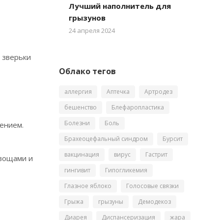
Лучший наполнитель для
грызунов
24 апреля 2024
 зверьки
Облако тегов
аллергия
Аптечка
Артродез
бешенство
Блефаропластика
Болезни
Боль
ением.
Брахеоцефальный синдром
Бурсит
вакцинация
вирус
Гастрит
овощами и
гингивит
Гипогликемия
Глазное яблоко
Голосовые связки
Грыжа
грызуны
Демодекоз
Диарея
Диспансеризация
жара