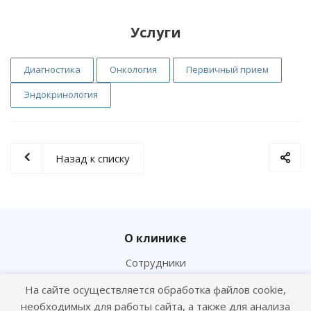
Услуги
Диагностика
Онкология
Первичный прием
Эндокринология
Назад к списку
О клинике
Сотрудники
Вакансии
На сайте осуществляется обработка файлов cookie,
Новости
необходимых для работы сайта, а также для анализа