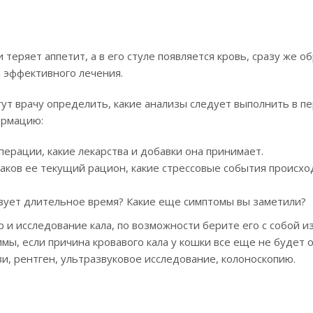
теряет аппетит, а в его стуле появляется кровь, сразу же о
и эффективного лечения.
гут врачу определить, какие анализы следует выполнить в п
ормацию:
перации, какие лекарства и добавки она принимает.
каков ее текущий рацион, какие стрессовые события происх
твует длительное время? Какие еще симптомы вы заметили?
и исследование кала, по возможности берите его с собой из
ы, если причина кровавого кала у кошки все еще не будет 
, рентген, ультразвуковое исследование, колоноскопию.