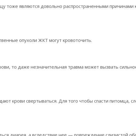
щу тоже являются довольно распространенными причинами к
твенные опухоли ЖКТ могут кровоточить.
рови, то даже незначительная травма может вызвать сильно
дают крови свертываться. Для того чтобы спасти питомца, с
иться диарея, а вследствие нее — повреждение слизистой об