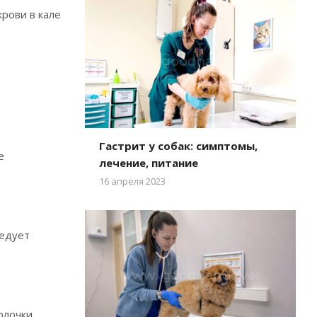
рови в кале
Гастрит у собак: симптомы,
е
лечение, питание
16 апреля 2023
ледует
олочки