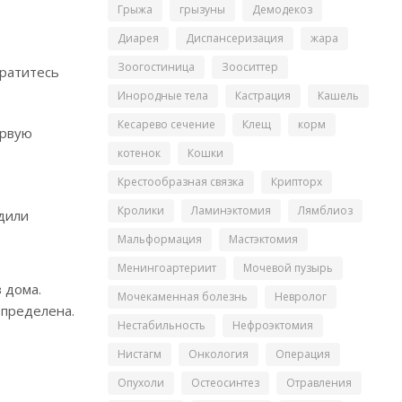
Грыжа
грызуны
Демодекоз
Диарея
Диспансеризация
жара
Зоогостиница
Зооситтер
братитесь
Инородные тела
Кастрация
Кашель
Кесарево сечение
Клещ
корм
ервую
котенок
Кошки
Крестообразная связка
Крипторх
Кролики
Ламинэктомия
Лямблиоз
одили
Мальформация
Мастэктомия
Менингоартериит
Мочевой пузырь
 дома.
Мочекаменная болезнь
Невролог
определена.
Нестабильность
Нефроэктомия
Нистагм
Онкология
Операция
Опухоли
Остеосинтез
Отравления