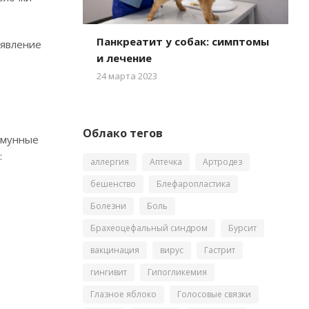
Панкреатит у собак: симптомы
оявление
и лечение
24 марта 2023
Облако тегов
ммунные
:
аллергия
Аптечка
Артродез
бешенство
Блефаропластика
Болезни
Боль
Брахеоцефальный синдром
Бурсит
вакцинация
вирус
Гастрит
гингивит
Гипогликемия
Глазное яблоко
Голосовые связки