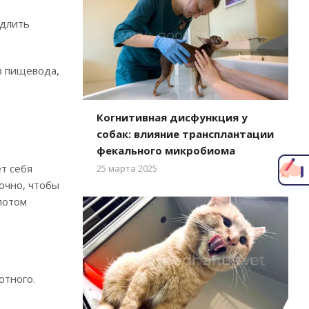
едлить
из пищевода,
Когнитивная дисфункция у
Написать главному врачу
собак: влияние трансплантации
фекального микробиома
т себя
25 марта 2025
очно, чтобы
потом
отного.