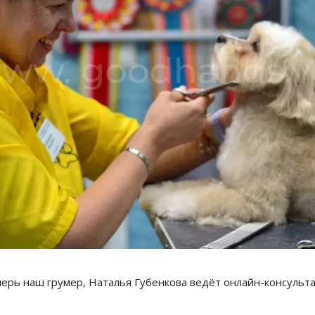
ерь наш грумер, Наталья Губенкова ведёт онлайн-консульта