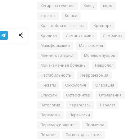
Кесарево сечение
Клещ
корм
котенок
Кошки
Крестообразная связка
Крипторх
Кролики
Ламинэктомия
Лямблиоз
Мальформация
Мастэктомия
Менингоартериит
Мочевой пузырь
Мочекаменная болезнь
Невролог
Нестабильность
Нефроэктомия
Нистагм
Онкология
Операция
Опухоли
Остеосинтез
Отравления
Патология
перегелась
Перелет
Переломы
Переноски
Перикардиоцентез
Пиометра
Питание
Пищеводная стома