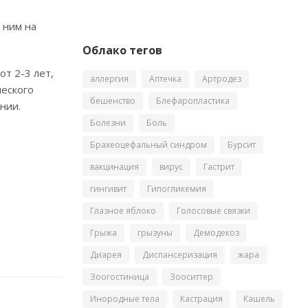
 ним на
Облако тегов
от 2-3 лет,
аллергия
Аптечка
Артродез
ческого
бешенство
Блефаропластика
нии.
Болезни
Боль
Брахеоцефальный синдром
Бурсит
вакцинация
вирус
Гастрит
гингивит
Гипогликемия
Глазное яблоко
Голосовые связки
Грыжа
грызуны
Демодекоз
Диарея
Диспансеризация
жара
Зоогостиница
Зооситтер
Инородные тела
Кастрация
Кашель