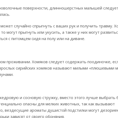
 проволочные поверхности, длинношерстных малышей следуе
лась.
может случайно спрыгнуть с ваших рук и получить травму. Х
 то могут прыгнуть или укусить, а также у них могут развить
ся с питомцем сидя на полу или на диване.
ом проживании. Хомяков следует содержать поодиночке, ес
, взрослых сирийских хомяков называют милыми «плюшевыми 
зунами.
 кедровую и сосновую стружку, вместо этого лучше выбрать
отенциально опасны для мелких животных, так как вызывают
ого, вездесущие ароматы душистой подстилки могут дезори
ерьки зависят от своего обоняния.