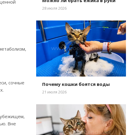
Можно ли брать ежика в руки
оценной
28 июля 2026
метаболизм,
си, сочные
Почему кошки боятся воды
х.
21 июля 2026
м убежищем,
ью. Вне