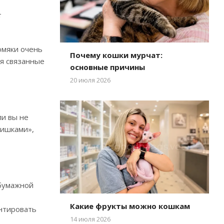
т
омяки очень
Почему кошки мурчат:
ся связанные
основные причины
20 июля 2026
ли вы не
мишками»,
 бумажной
Какие фрукты можно кошкам
ентировать
14 июля 2026