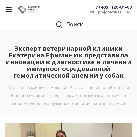
+7 (495) 120-01-09
ул. Профсоюзная, 58к4
Поиск
Эксперт ветеринарной клиники
Екатерина Ефиминюк представила
инновации в диагностике и лечении
иммуноопосредованной
гемолитической анемии у собак
Главная
-
О клинике
-
Новости
-
Эксперт ветеринарной клиники
Екатерина Ефиминюк представила инновации в диагностике и
лечении иммуноопосредованной гемолитической анемии у собак