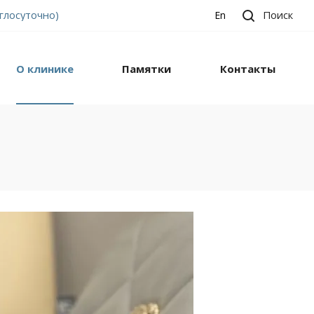
углосуточно)
Поиск
En
О клинике
Памятки
Контакты